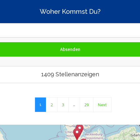
Woher Kommst Du?
1409 Stellenanzeigen
2
3
29
Next
1
…