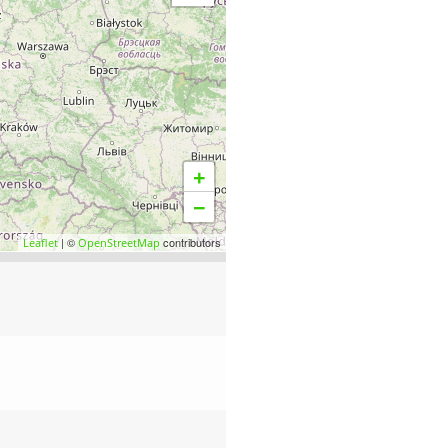
+
−
| ©
contributors
Leaflet
OpenStreetMap