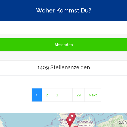
Woher Kommst Du?
1409 Stellenanzeigen
2
3
29
Next
1
…