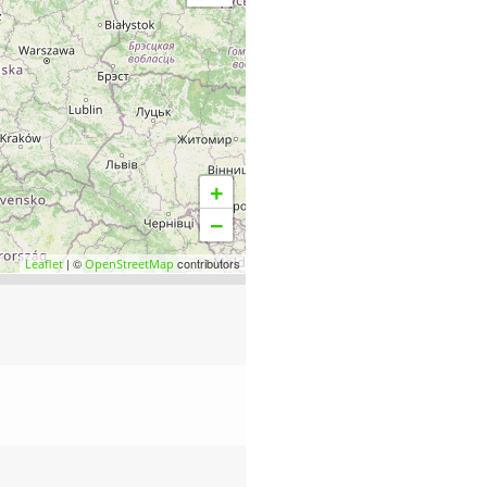
+
−
| ©
contributors
Leaflet
OpenStreetMap