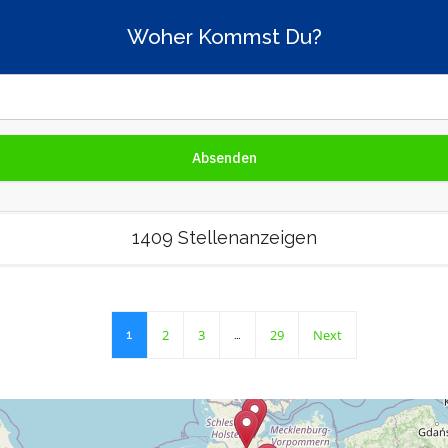
Woher Kommst Du?
1409 Stellenanzeigen
2
3
29
Next
1
…