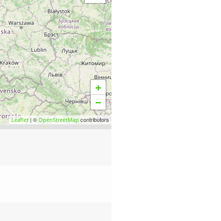
+
−
| ©
contributors
Leaflet
OpenStreetMap