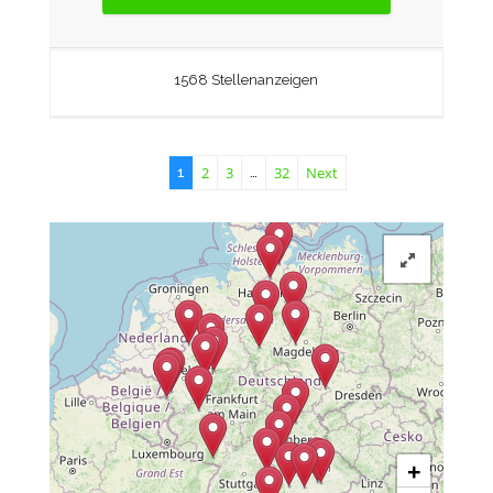
1568 Stellenanzeigen
2
3
32
Next
1
…
+