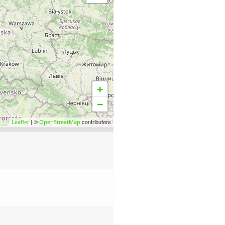
+
−
| ©
contributors
Leaflet
OpenStreetMap