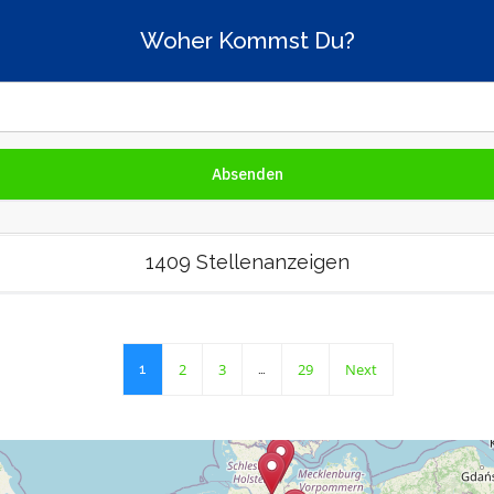
Woher Kommst Du?
1409 Stellenanzeigen
2
3
29
Next
1
…