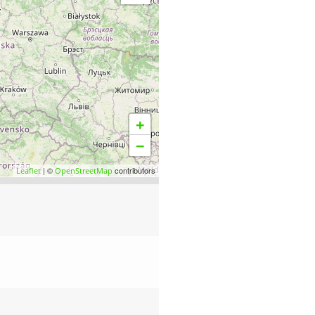
+
−
| ©
contributors
Leaflet
OpenStreetMap