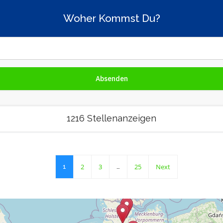
Woher Kommst Du?
1216 Stellenanzeigen
2
3
25
Next
1
…