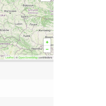
+
−
| ©
contributors
Leaflet
OpenStreetMap