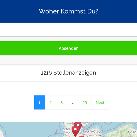
Woher Kommst Du?
1216 Stellenanzeigen
2
3
25
Next
1
…