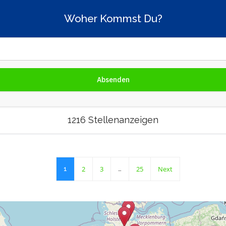
Woher Kommst Du?
1216 Stellenanzeigen
2
3
25
Next
1
…