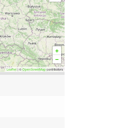
+
−
| ©
contributors
Leaflet
OpenStreetMap