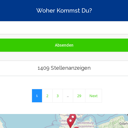
Woher Kommst Du?
1409 Stellenanzeigen
2
3
29
Next
1
…