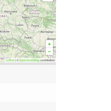
+
−
| ©
contributors
Leaflet
OpenStreetMap