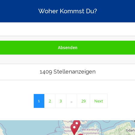
Woher Kommst Du?
1409 Stellenanzeigen
2
3
29
Next
1
…