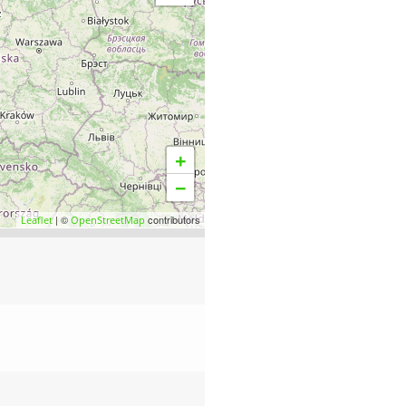
+
−
| ©
contributors
Leaflet
OpenStreetMap