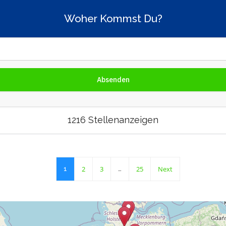
Woher Kommst Du?
1216 Stellenanzeigen
2
3
25
Next
1
…