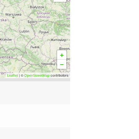
+
−
| ©
contributors
Leaflet
OpenStreetMap