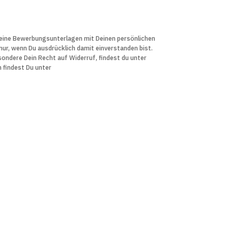
 Deine Bewerbungs­unter­lagen mit Deinen persön­lichen
r, wenn Du aus­drücklich damit ein­verstanden bist.
sondere Dein Recht auf Widerruf, findest du unter
n findest Du unter