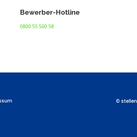
Bewerber-Hotline
0800 55 500 58
essum
© stelle