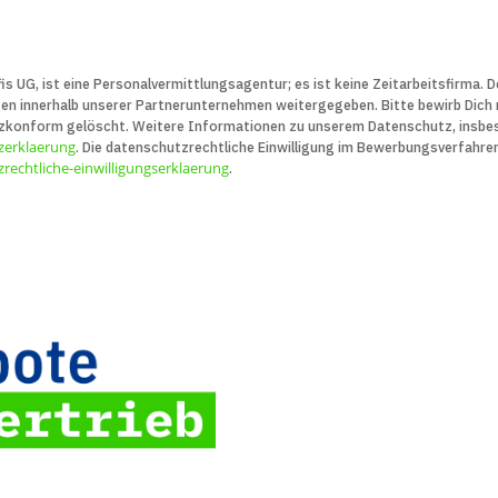
is UG, ist eine Personal­vermittlungs­agentur; es ist keine Zeit­arbeits­firma.
innerhalb unserer Partner­unter­nehmen weiter­gegeben. Bitte bewirb Dich nu
z­konform gelöscht. Weitere Infor­ma­tionen zu unserem Daten­schutz, insbe­
zerklaerung
. Die daten­schutz­recht­liche Ein­willigung im Bewerbungs­verfahre
rechtliche-einwilligungserklaerung
.