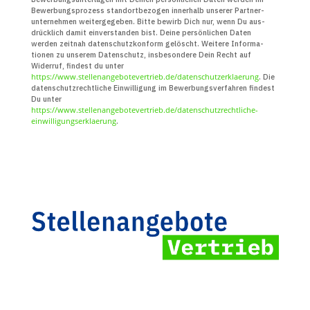
Bewerbungs­prozess standort­bezogen innerhalb unserer Partner­
unter­nehmen weiter­gegeben. Bitte bewirb Dich nur, wenn Du aus­
drücklich damit ein­verstanden bist. Deine persön­lichen Daten
werden zeitnah daten­schutz­konform gelöscht. Weitere Infor­ma­
tionen zu unserem Daten­schutz, insbe­sondere Dein Recht auf
Widerruf, findest du unter
https://www.stellenangebotevertrieb.de/datenschutzerklaerung
. Die
daten­schutz­recht­liche Ein­willigung im Bewerbungs­verfahren findest
Du unter
https://www.stellenangebotevertrieb.de/datenschutzrechtliche-
einwilligungserklaerung
.