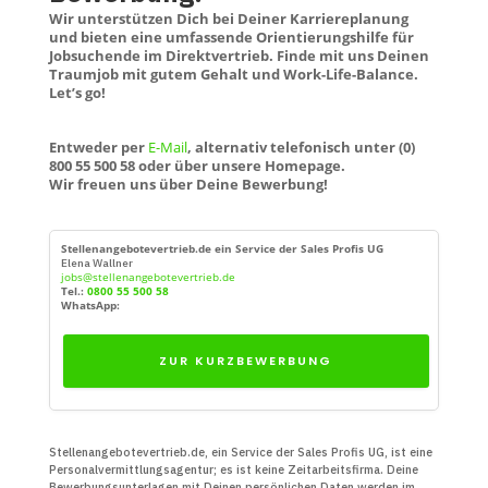
Wir unterstützen Dich bei Deiner Karriereplanung
und bieten eine umfassende Orientierungshilfe für
Jobsuchende im Direktvertrieb. Finde mit uns Deinen
Traumjob mit gutem Gehalt und Work-Life-Balance.
Let’s go!
Entweder per
E-Mail
, alternativ telefonisch unter (0)
800 55 500 58 oder über unsere Homepage.
Wir freuen uns über Deine Bewerbung!
Stellenangebotevertrieb.de ein Service der Sales Profis UG
Elena Wallner
jobs@stellenangebotevertrieb.de
Tel.:
0800 55 500 58
WhatsApp:
ZUR KURZBEWERBUNG
Stellenangebotevertrieb.de, ein Service der Sales Profis UG, ist eine
Personal­vermittlungs­agentur; es ist keine Zeit­arbeits­firma. Deine
Bewerbungs­unter­lagen mit Deinen persön­lichen Daten werden im