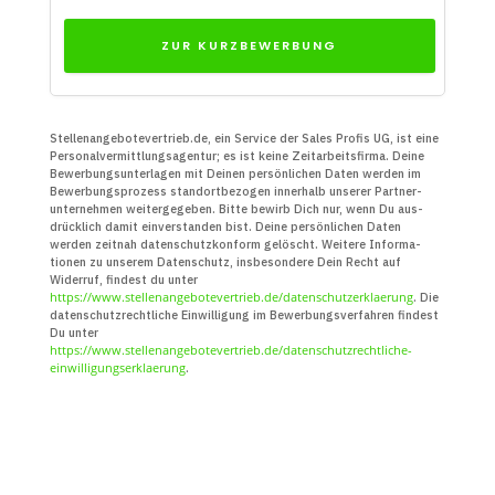
ZUR KURZBEWERBUNG
Stellenangebotevertrieb.de, ein Service der Sales Profis UG, ist eine
Personal­vermittlungs­agentur; es ist keine Zeit­arbeits­firma. Deine
Bewerbungs­unter­lagen mit Deinen persön­lichen Daten werden im
Bewerbungs­prozess standort­bezogen innerhalb unserer Partner­
unter­nehmen weiter­gegeben. Bitte bewirb Dich nur, wenn Du aus­
drücklich damit ein­verstanden bist. Deine persön­lichen Daten
werden zeitnah daten­schutz­konform gelöscht. Weitere Infor­ma­
tionen zu unserem Daten­schutz, insbe­sondere Dein Recht auf
Widerruf, findest du unter
https://www.stellenangebotevertrieb.de/datenschutzerklaerung
. Die
daten­schutz­recht­liche Ein­willigung im Bewerbungs­verfahren findest
Du unter
https://www.stellenangebotevertrieb.de/datenschutzrechtliche-
einwilligungserklaerung
.