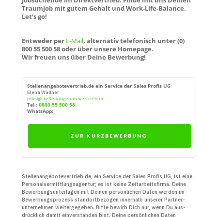
Traumjob mit gutem Gehalt und Work-Life-Balance.
Let’s go!
Entweder per
E-Mail
, alternativ telefonisch unter (0)
800 55 500 58 oder über unsere Homepage.
Wir freuen uns über Deine Bewerbung!
Stellenangebotevertrieb.de ein Service der Sales Profis UG
Elena Wallner
jobs@stellenangebotevertrieb.de
Tel.:
0800 55 500 58
WhatsApp:
ZUR KURZBEWERBUNG
Stellenangebotevertrieb.de, ein Service der Sales Profis UG, ist eine
Personal­vermittlungs­agentur; es ist keine Zeit­arbeits­firma. Deine
Bewerbungs­unter­lagen mit Deinen persön­lichen Daten werden im
Bewerbungs­prozess standort­bezogen innerhalb unserer Partner­
unter­nehmen weiter­gegeben. Bitte bewirb Dich nur, wenn Du aus­
drücklich damit ein­verstanden bist. Deine persön­lichen Daten