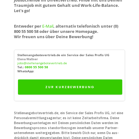
Traumjob mit gutem Gehalt und Work-Life-Balance.
Let’s go!
Entweder per
E-Mail
, alternativ telefonisch unter (0)
800 55 500 58 oder über unsere Homepage.
Wir freuen uns über Deine Bewerbung!
Stellenangebotevertrieb.de ein Service der Sales Profis UG
Elena Wallner
jobs@stellenangebotevertrieb.de
Tel.:
0800 55 500 58
WhatsApp:
ZUR KURZBEWERBUNG
Stellenangebotevertrieb.de, ein Service der Sales Profis UG, ist eine
Personal­vermittlungs­agentur; es ist keine Zeit­arbeits­firma. Deine
Bewerbungs­unter­lagen mit Deinen persön­lichen Daten werden im
Bewerbungs­prozess standort­bezogen innerhalb unserer Partner­
unter­nehmen weiter­gegeben. Bitte bewirb Dich nur, wenn Du aus­
drücklich damit ein­verstanden bist. Deine persön­lichen Daten