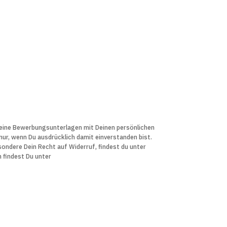
 Deine Bewerbungs­unter­lagen mit Deinen persön­lichen
r, wenn Du aus­drücklich damit ein­verstanden bist.
sondere Dein Recht auf Widerruf, findest du unter
n findest Du unter