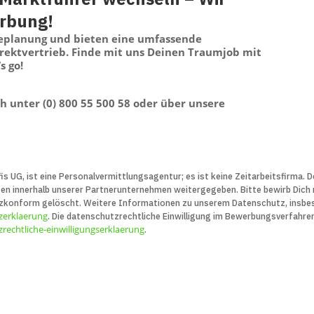
erbung!
replanung und bieten eine umfassende
irektvertrieb. Finde mit uns Deinen Traumjob mit
s go!
sch unter (0) 800 55 500 58 oder über unsere
is UG, ist eine Personal­vermittlungs­agentur; es ist keine Zeit­arbeits­firma.
innerhalb unserer Partner­unter­nehmen weiter­gegeben. Bitte bewirb Dich nu
z­konform gelöscht. Weitere Infor­ma­tionen zu unserem Daten­schutz, insbe­
zerklaerung
. Die daten­schutz­recht­liche Ein­willigung im Bewerbungs­verfahre
rechtliche-einwilligungserklaerung
.