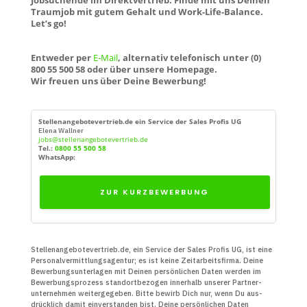
Traumjob mit gutem Gehalt und Work-Life-Balance.
Let’s go!
Entweder per
E-Mail
, alternativ telefonisch unter (0)
800 55 500 58 oder über unsere Homepage.
Wir freuen uns über Deine Bewerbung!
Stellenangebotevertrieb.de ein Service der Sales Profis UG
Elena Wallner
jobs@stellenangebotevertrieb.de
Tel.:
0800 55 500 58
WhatsApp:
ZUR KURZBEWERBUNG
Stellenangebotevertrieb.de, ein Service der Sales Profis UG, ist eine
Personal­vermittlungs­agentur; es ist keine Zeit­arbeits­firma. Deine
Bewerbungs­unter­lagen mit Deinen persön­lichen Daten werden im
Bewerbungs­prozess standort­bezogen innerhalb unserer Partner­
unter­nehmen weiter­gegeben. Bitte bewirb Dich nur, wenn Du aus­
drücklich damit ein­verstanden bist. Deine persön­lichen Daten