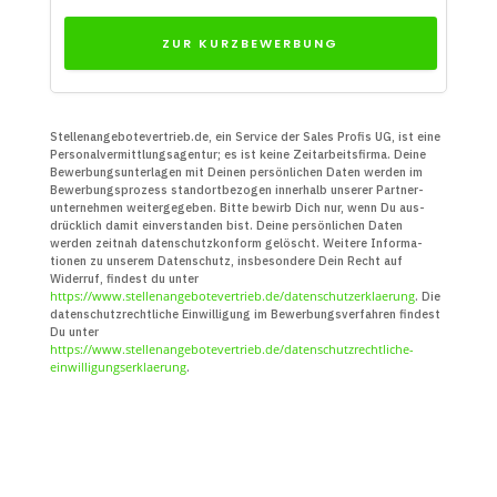
ZUR KURZBEWERBUNG
Stellenangebotevertrieb.de, ein Service der Sales Profis UG, ist eine
Personal­vermittlungs­agentur; es ist keine Zeit­arbeits­firma. Deine
Bewerbungs­unter­lagen mit Deinen persön­lichen Daten werden im
Bewerbungs­prozess standort­bezogen innerhalb unserer Partner­
unter­nehmen weiter­gegeben. Bitte bewirb Dich nur, wenn Du aus­
drücklich damit ein­verstanden bist. Deine persön­lichen Daten
werden zeitnah daten­schutz­konform gelöscht. Weitere Infor­ma­
tionen zu unserem Daten­schutz, insbe­sondere Dein Recht auf
Widerruf, findest du unter
https://www.stellenangebotevertrieb.de/datenschutzerklaerung
. Die
daten­schutz­recht­liche Ein­willigung im Bewerbungs­verfahren findest
Du unter
https://www.stellenangebotevertrieb.de/datenschutzrechtliche-
einwilligungserklaerung
.