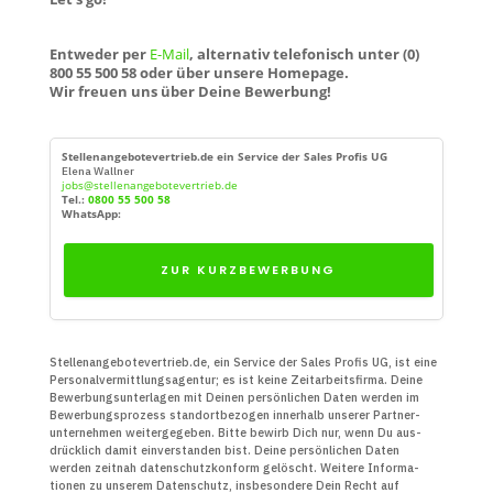
Entweder per
E-Mail
, alternativ telefonisch unter (0)
800 55 500 58 oder über unsere Homepage.
Wir freuen uns über Deine Bewerbung!
Stellenangebotevertrieb.de ein Service der Sales Profis UG
Elena Wallner
jobs@stellenangebotevertrieb.de
Tel.:
0800 55 500 58
WhatsApp:
ZUR KURZBEWERBUNG
Stellenangebotevertrieb.de, ein Service der Sales Profis UG, ist eine
Personal­vermittlungs­agentur; es ist keine Zeit­arbeits­firma. Deine
Bewerbungs­unter­lagen mit Deinen persön­lichen Daten werden im
Bewerbungs­prozess standort­bezogen innerhalb unserer Partner­
unter­nehmen weiter­gegeben. Bitte bewirb Dich nur, wenn Du aus­
drücklich damit ein­verstanden bist. Deine persön­lichen Daten
werden zeitnah daten­schutz­konform gelöscht. Weitere Infor­ma­
tionen zu unserem Daten­schutz, insbe­sondere Dein Recht auf