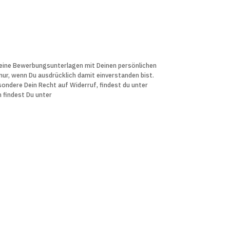
 Deine Bewerbungs­unter­lagen mit Deinen persön­lichen
r, wenn Du aus­drücklich damit ein­verstanden bist.
sondere Dein Recht auf Widerruf, findest du unter
n findest Du unter