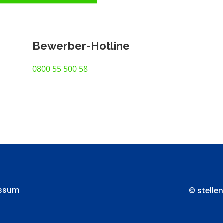
Bewerber-Hotline
0800 55 500 58
essum
© stelle