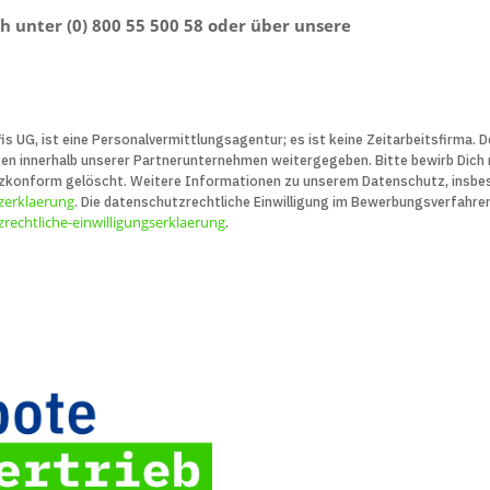
sch unter (0) 800 55 500 58 oder über unsere
is UG, ist eine Personal­vermittlungs­agentur; es ist keine Zeit­arbeits­firma.
innerhalb unserer Partner­unter­nehmen weiter­gegeben. Bitte bewirb Dich nu
z­konform gelöscht. Weitere Infor­ma­tionen zu unserem Daten­schutz, insbe­
zerklaerung
. Die daten­schutz­recht­liche Ein­willigung im Bewerbungs­verfahre
rechtliche-einwilligungserklaerung
.