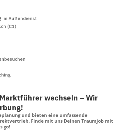
ng im Außendienst
sch (C1)
denbesuchen
ching
Marktführer wechseln – Wir
erbung!
replanung und bieten eine umfassende
irektvertrieb. Finde mit uns Deinen Traumjob mit
s go!