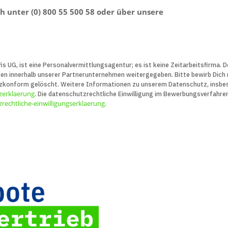
sch unter (0) 800 55 500 58 oder über unsere
is UG, ist eine Personal­vermittlungs­agentur; es ist keine Zeit­arbeits­firma.
innerhalb unserer Partner­unter­nehmen weiter­gegeben. Bitte bewirb Dich nu
z­konform gelöscht. Weitere Infor­ma­tionen zu unserem Daten­schutz, insbe­
zerklaerung
. Die daten­schutz­recht­liche Ein­willigung im Bewerbungs­verfahre
rechtliche-einwilligungserklaerung
.