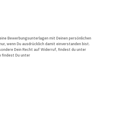
 Deine Bewerbungs­unter­lagen mit Deinen persön­lichen
r, wenn Du aus­drücklich damit ein­verstanden bist.
sondere Dein Recht auf Widerruf, findest du unter
n findest Du unter