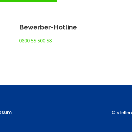
Bewerber-Hotline
0800 55 500 58
essum
© stelle