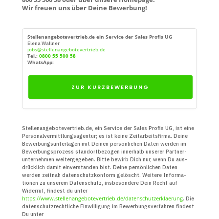
Wir freuen uns über Deine Bewerbung!
Stellenangebotevertrieb.de ein Service der Sales Profis UG
Elena Wallner
jobs@stellenangebotevertrieb.de
Tel.:
0800 55 500 58
WhatsApp:
ZUR KURZBEWERBUNG
Stellenangebotevertrieb.de, ein Service der Sales Profis UG, ist eine
Personal­vermittlungs­agentur; es ist keine Zeit­arbeits­firma. Deine
Bewerbungs­unter­lagen mit Deinen persön­lichen Daten werden im
Bewerbungs­prozess standort­bezogen innerhalb unserer Partner­
unter­nehmen weiter­gegeben. Bitte bewirb Dich nur, wenn Du aus­
drücklich damit ein­verstanden bist. Deine persön­lichen Daten
werden zeitnah daten­schutz­konform gelöscht. Weitere Infor­ma­
tionen zu unserem Daten­schutz, insbe­sondere Dein Recht auf
Widerruf, findest du unter
https://www.stellenangebotevertrieb.de/datenschutzerklaerung
. Die
daten­schutz­recht­liche Ein­willigung im Bewerbungs­verfahren findest
Du unter