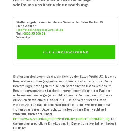
Wir freuen uns über Deine Bewerbung!
Stellenangebotevertrieb.de ein Service der Sales Profis UG
Elena Wallner
jobs@stellenangebotevertrieb.de
Tel.:
0800 55 500 58
WhatsApp:
ZUR KURZBEWERBUNG
Stellenangebotevertrieb.de, ein Service der Sales Profis UG, ist eine
Personal­vermittlungs­agentur; es ist keine Zeit­arbeits­firma. Deine
Bewerbungs­unter­lagen mit Deinen persön­lichen Daten werden im
Bewerbungs­prozess standort­bezogen innerhalb unserer Partner­
unter­nehmen weiter­gegeben. Bitte bewirb Dich nur, wenn Du aus­
drücklich damit ein­verstanden bist. Deine persön­lichen Daten
werden zeitnah daten­schutz­konform gelöscht. Weitere Infor­ma­
tionen zu unserem Daten­schutz, insbe­sondere Dein Recht auf
Widerruf, findest du unter
https://www.stellenangebotevertrieb.de/datenschutzerklaerung
. Die
daten­schutz­recht­liche Ein­willigung im Bewerbungs­verfahren findest
Du unter