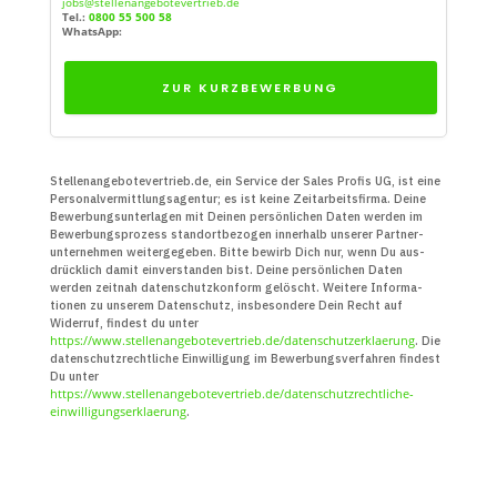
jobs@stellenangebotevertrieb.de
Tel.:
0800 55 500 58
WhatsApp:
ZUR KURZBEWERBUNG
Stellenangebotevertrieb.de, ein Service der Sales Profis UG, ist eine
Personal­vermittlungs­agentur; es ist keine Zeit­arbeits­firma. Deine
Bewerbungs­unter­lagen mit Deinen persön­lichen Daten werden im
Bewerbungs­prozess standort­bezogen innerhalb unserer Partner­
unter­nehmen weiter­gegeben. Bitte bewirb Dich nur, wenn Du aus­
drücklich damit ein­verstanden bist. Deine persön­lichen Daten
werden zeitnah daten­schutz­konform gelöscht. Weitere Infor­ma­
tionen zu unserem Daten­schutz, insbe­sondere Dein Recht auf
Widerruf, findest du unter
https://www.stellenangebotevertrieb.de/datenschutzerklaerung
. Die
daten­schutz­recht­liche Ein­willigung im Bewerbungs­verfahren findest
Du unter
https://www.stellenangebotevertrieb.de/datenschutzrechtliche-
einwilligungserklaerung
.