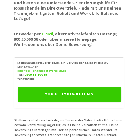
und bieten eine umfassende Orientierungshilfe für
Jobsuchende im Direktvertrieb. Finde mit uns Deinen
Traumjob mit gutem Gehalt und Work-Life-Balance.
Let’s go!
Entweder per
E-Mail
, alternativ telefonisch unter (0)
800 55 500 58 oder über unsere Homepage.
Wir freuen uns über Deine Bewerbung!
Stellenangebotevertrieb.de ein Service der Sales Profis UG
Elena Wallner
jobs@stellenangebotevertrieb.de
Tel.:
0800 55 500 58
WhatsApp:
ZUR KURZBEWERBUNG
Stellenangebotevertrieb.de, ein Service der Sales Profis UG, ist eine
Personal­vermittlungs­agentur; es ist keine Zeit­arbeits­firma. Deine
Bewerbungs­unter­lagen mit Deinen persön­lichen Daten werden im
Bewerbungs­prozess standort­bezogen innerhalb unserer Partner­