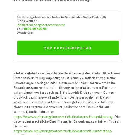
Stellenangebotevertrieb.de ein Service der Sales Profis UG
Elena Wallner
jobs@stellenangebotevertrieb.de
Tel.:
0800 55 500 58
WhatsApp:
ZUR KURZBEWERBUNG
Stellenangebotevertrieb.de, ein Service der Sales Profis UG, ist eine
Personal­vermittlungs­agentur; es ist keine Zeit­arbeits­firma. Deine
Bewerbungs­unter­lagen mit Deinen persön­lichen Daten werden im
Bewerbungs­prozess standort­bezogen innerhalb unserer Partner­
unter­nehmen weiter­gegeben. Bitte bewirb Dich nur, wenn Du aus­
drücklich damit ein­verstanden bist. Deine persön­lichen Daten
werden zeitnah daten­schutz­konform gelöscht. Weitere Infor­ma­
tionen zu unserem Daten­schutz, insbe­sondere Dein Recht auf
Widerruf, findest du unter
https://www.stellenangebotevertrieb.de/datenschutzerklaerung
. Die
daten­schutz­recht­liche Ein­willigung im Bewerbungs­verfahren findest
Du unter
https://www.stellenangebotevertrieb.de/datenschutzrechtliche-