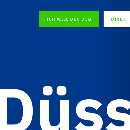
DIREKT
ICH WILL DEN JOB
Düss