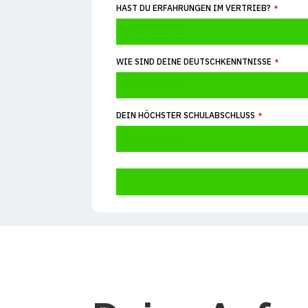
HAST DU ERFAHRUNGEN IM VERTRIEB?
*
WIE SIND DEINE DEUTSCHKENNTNISSE
*
DEIN HÖCHSTER SCHULABSCHLUSS
*
This
field
should
be
left
blank