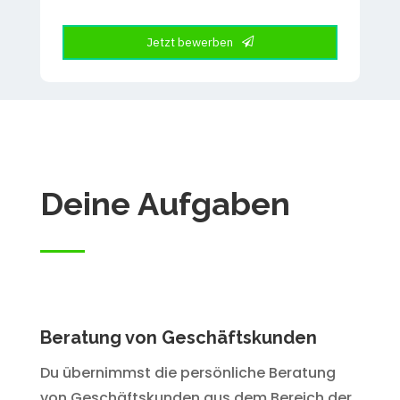
Jetzt bewerben
This
field
should
be
left
blank
Deine Aufgaben
Beratung von Geschäftskunden
Du übernimmst die persönliche Beratung
von Geschäftskunden aus dem Bereich der