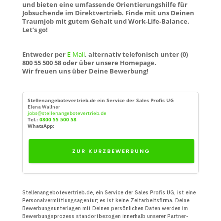
und bieten eine umfassende Orientierungshilfe für
Jobsuchende im Direktvertrieb. Finde mit uns Deinen
Traumjob mit gutem Gehalt und Work-Life-Balance.
Let’s go!
Entweder per
E-Mail
, alternativ telefonisch unter (0)
800 55 500 58 oder über unsere Homepage.
Wir freuen uns über Deine Bewerbung!
Stellenangebotevertrieb.de ein Service der Sales Profis UG
Elena Wallner
jobs@stellenangebotevertrieb.de
Tel.:
0800 55 500 58
WhatsApp:
ZUR KURZBEWERBUNG
Stellenangebotevertrieb.de, ein Service der Sales Profis UG, ist eine
Personal­vermittlungs­agentur; es ist keine Zeit­arbeits­firma. Deine
Bewerbungs­unter­lagen mit Deinen persön­lichen Daten werden im
Bewerbungs­prozess standort­bezogen innerhalb unserer Partner­