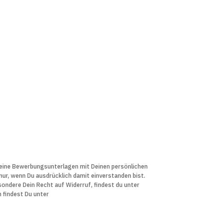
 Deine Bewerbungs­unter­lagen mit Deinen persön­lichen
r, wenn Du aus­drücklich damit ein­verstanden bist.
sondere Dein Recht auf Widerruf, findest du unter
n findest Du unter