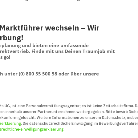
Marktführer wechseln – Wir
erbung!
replanung und bieten eine umfassende
irektvertrieb. Finde mit uns Deinen Traumjob mit
s go!
sch unter (0) 800 55 500 58 oder über unsere
is UG, ist eine Personal­vermittlungs­agentur; es ist keine Zeit­arbeits­firma.
innerhalb unserer Partner­unter­nehmen weiter­gegeben. Bitte bewirb Dich nu
z­konform gelöscht. Weitere Infor­ma­tionen zu unserem Daten­schutz, insbe­
zerklaerung
. Die daten­schutz­recht­liche Ein­willigung im Bewerbungs­verfahre
rechtliche-einwilligungserklaerung
.