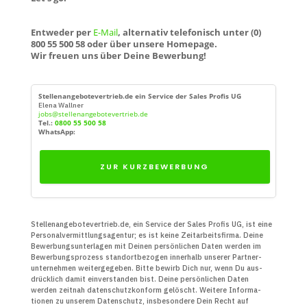
Entweder per
E-Mail
, alternativ telefonisch unter (0)
800 55 500 58 oder über unsere Homepage.
Wir freuen uns über Deine Bewerbung!
Stellenangebotevertrieb.de ein Service der Sales Profis UG
Elena Wallner
jobs@stellenangebotevertrieb.de
Tel.:
0800 55 500 58
WhatsApp:
ZUR KURZBEWERBUNG
Stellenangebotevertrieb.de, ein Service der Sales Profis UG, ist eine
Personal­vermittlungs­agentur; es ist keine Zeit­arbeits­firma. Deine
Bewerbungs­unter­lagen mit Deinen persön­lichen Daten werden im
Bewerbungs­prozess standort­bezogen innerhalb unserer Partner­
unter­nehmen weiter­gegeben. Bitte bewirb Dich nur, wenn Du aus­
drücklich damit ein­verstanden bist. Deine persön­lichen Daten
werden zeitnah daten­schutz­konform gelöscht. Weitere Infor­ma­
tionen zu unserem Daten­schutz, insbe­sondere Dein Recht auf