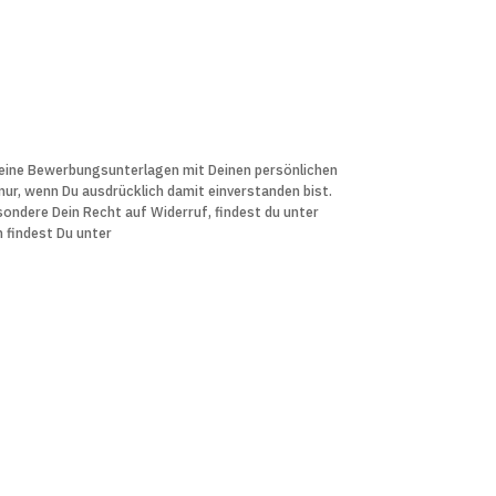
 Deine Bewerbungs­unter­lagen mit Deinen persön­lichen
r, wenn Du aus­drücklich damit ein­verstanden bist.
sondere Dein Recht auf Widerruf, findest du unter
n findest Du unter