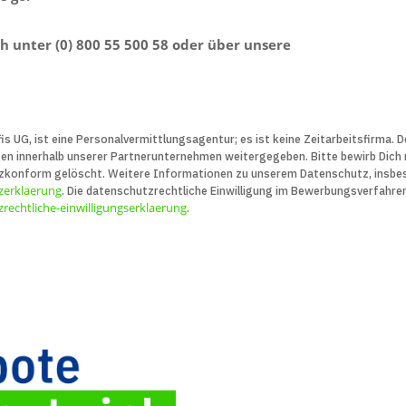
sch unter (0) 800 55 500 58 oder über unsere
is UG, ist eine Personal­vermittlungs­agentur; es ist keine Zeit­arbeits­firma.
innerhalb unserer Partner­unter­nehmen weiter­gegeben. Bitte bewirb Dich nu
z­konform gelöscht. Weitere Infor­ma­tionen zu unserem Daten­schutz, insbe­
zerklaerung
. Die daten­schutz­recht­liche Ein­willigung im Bewerbungs­verfahre
rechtliche-einwilligungserklaerung
.