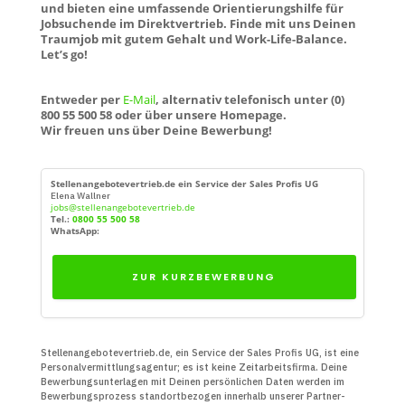
und bieten eine umfassende Orientierungshilfe für
Jobsuchende im Direktvertrieb. Finde mit uns Deinen
Traumjob mit gutem Gehalt und Work-Life-Balance.
Let’s go!
Entweder per
E-Mail
, alternativ telefonisch unter (0)
800 55 500 58 oder über unsere Homepage.
Wir freuen uns über Deine Bewerbung!
Stellenangebotevertrieb.de ein Service der Sales Profis UG
Elena Wallner
jobs@stellenangebotevertrieb.de
Tel.:
0800 55 500 58
WhatsApp:
ZUR KURZBEWERBUNG
Stellenangebotevertrieb.de, ein Service der Sales Profis UG, ist eine
Personal­vermittlungs­agentur; es ist keine Zeit­arbeits­firma. Deine
Bewerbungs­unter­lagen mit Deinen persön­lichen Daten werden im
Bewerbungs­prozess standort­bezogen innerhalb unserer Partner­