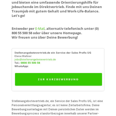
und bieten eine umfassende Orientierungshilfe für
Jobsuchende im Direktvertrieb. Finde mit uns Deinen
Traumjob mit gutem Gehalt und Work-Life-Balance.
Let’s go!
Entweder per
E-Mail
, alternativ telefonisch unter (0)
800 55 500 58 oder über unsere Homepage.
Wir freuen uns über Deine Bewerbung!
Stellenangebotevertrieb.de ein Service der Sales Profis UG
Elena Wallner
jobs@stellenangebotevertrieb.de
Tel.:
0800 55 500 58
WhatsApp:
ZUR KURZBEWERBUNG
Stellenangebotevertrieb.de, ein Service der Sales Profis UG, ist eine
Personal­vermittlungs­agentur; es ist keine Zeit­arbeits­firma. Deine
Bewerbungs­unter­lagen mit Deinen persön­lichen Daten werden im
Bewerbungs­prozess standort­bezogen innerhalb unserer Partner­