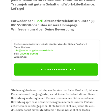
Traumjob mit gutem Gehalt und Work-Life-Balance.
Let’s go!
Entweder per
E-Mail
, alternativ telefonisch unter (0)
800 55 500 58 oder über unsere Homepage.
Wir freuen uns über Deine Bewerbung!
Stellenangebotevertrieb.de ein Service der Sales Profis UG
Elena Wallner
jobs@stellenangebotevertrieb.de
Tel.:
0800 55 500 58
WhatsApp:
ZUR KURZBEWERBUNG
Stellenangebotevertrieb.de, ein Service der Sales Profis UG, ist eine
Personal­vermittlungs­agentur; es ist keine Zeit­arbeits­firma. Deine
Bewerbungs­unter­lagen mit Deinen persön­lichen Daten werden im
Bewerbungs­prozess standort­bezogen innerhalb unserer Partner­
unter­nehmen weiter­gegeben. Bitte bewirb Dich nur, wenn Du aus­
drücklich damit ein­verstanden bist. Deine persön­lichen Daten