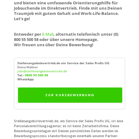
und bieten eine umfassende Orientierungshilfe für
Jobsuchende im Direktvertrieb. Finde mit uns Deinen
Traumjob mit gutem Gehalt und Work-Life-Balance.
Let’s go!
Entweder per
E-Mail
, alternativ telefonisch unter (0)
800 55 500 58 oder über unsere Homepage.
Wir freuen uns über Deine Bewerbung!
Stellenangebotevertrieb.de ein Service der Sales Profis UG
Elena Wallner
jobs@stellenangebotevertrieb.de
Tel.:
0800 55 500 58
WhatsApp:
ZUR KURZBEWERBUNG
Stellenangebotevertrieb.de, ein Service der Sales Profis UG, ist eine
Personal­vermittlungs­agentur; es ist keine Zeit­arbeits­firma. Deine
Bewerbungs­unter­lagen mit Deinen persön­lichen Daten werden im
Bewerbungs­prozess standort­bezogen innerhalb unserer Partner­