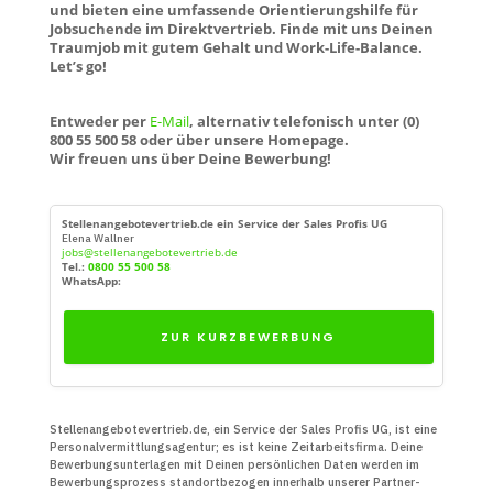
und bieten eine umfassende Orientierungshilfe für
Jobsuchende im Direktvertrieb. Finde mit uns Deinen
Traumjob mit gutem Gehalt und Work-Life-Balance.
Let’s go!
Entweder per
E-Mail
, alternativ telefonisch unter (0)
800 55 500 58 oder über unsere Homepage.
Wir freuen uns über Deine Bewerbung!
Stellenangebotevertrieb.de ein Service der Sales Profis UG
Elena Wallner
jobs@stellenangebotevertrieb.de
Tel.:
0800 55 500 58
WhatsApp:
ZUR KURZBEWERBUNG
Stellenangebotevertrieb.de, ein Service der Sales Profis UG, ist eine
Personal­vermittlungs­agentur; es ist keine Zeit­arbeits­firma. Deine
Bewerbungs­unter­lagen mit Deinen persön­lichen Daten werden im
Bewerbungs­prozess standort­bezogen innerhalb unserer Partner­